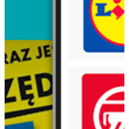
Trafiłeś na nieaktualną gazetkę
Zobacz aktualne gazetki Blix!
Zawartość dla osób
pełnoletnich
ODBLOKUJ
od dziś
aktualna
Groszek
Lidl
Katalog
Soplica - odkryj smaki lata w Lidlu