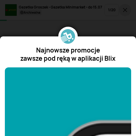
Gazetka Groszek - Gazetka Minimarket - do 15.07
1
/
20
archiwalna
Najnowsze promocje
zawsze pod ręką w aplikacji Blix
"/>