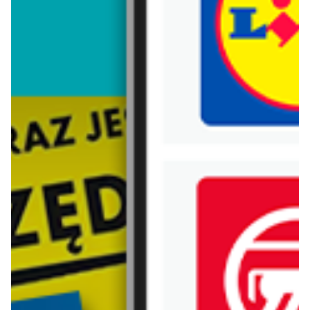
Trafiłeś na nieaktualną gazetkę
Zobacz aktualne gazetki Blix!
od dziś
od dziś
Hebe
Rossmann
Dezodoranty i antyperspiranty w niskich cenach
Nowe MEGA PROMOCJE - od 6.08