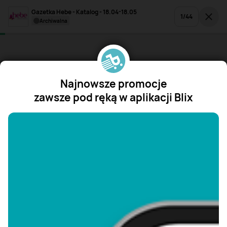
Gazetka Hebe - Katalog - 18.04-18.05
1
/
44
archiwalna
Najnowsze promocje
zawsze pod ręką w aplikacji Blix
"/>