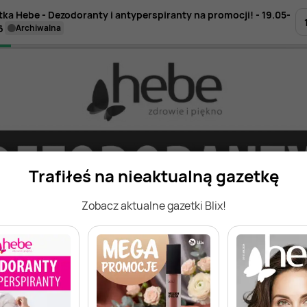
tka Hebe - Dezodoranty i antyperspiranty na promocji! - 19.05-
6
archiwalna
Trafiłeś na nieaktualną gazetkę
Zobacz aktualne gazetki Blix!