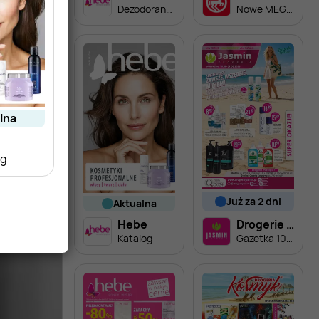
Dezodoranty i antyperspiranty w niskich cenach
Nowe MEGA PROMOCJE - od 6.08
alna
og
już za 2 dni
aktualna
Hebe
Drogerie Jasmin
Katalog
Gazetka 10.08-31.08