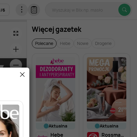
1
/
6
Więcej gazetek
Polecane
Hebe
Nowe
Drogerie
aktualna
aktualna
Hebe
Rossmann