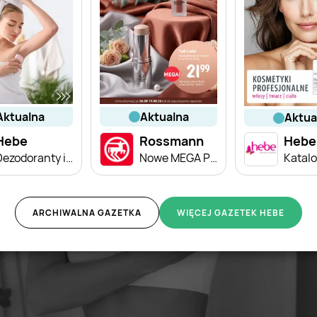
aktualna
aktualna
aktu
Hebe
Rossmann
Hebe
Dezodoranty i antyperspiranty w niskich cenach
Nowe MEGA PROMOCJE - od 6.08
Katal
ARCHIWALNA GAZETKA
WIĘCEJ GAZETEK HEBE