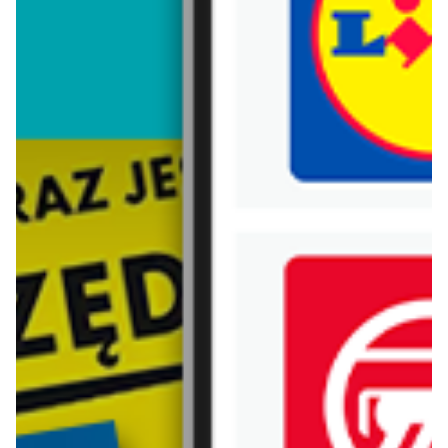
Trafiłeś na nieaktualną gazetkę
Zobacz aktualne gazetki Blix!
aktualna
aktualna
Hebe
Rossmann
Dezodoranty i antyperspiranty w niskich cenach
Higiena jamy ustnej - super okazje!