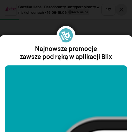
Gazetka Hebe - Dezodoranty i antyperspiranty w
1
/
7
niskich cenach - 16.06-18.06
archiwalna
Najnowsze promocje
zawsze pod ręką w aplikacji Blix
"/>