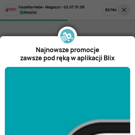
Gazetka Hebe - Magazyn - 02.07-31.08
82
/
164
aktualna
Najnowsze promocje
zawsze pod ręką w aplikacji Blix
"/>