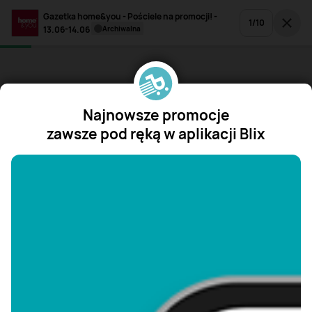
Gazetka home&you - Pościele na promocji! -
1
/
10
13.06-14.06
archiwalna
Najnowsze promocje
zawsze pod ręką w aplikacji Blix
"/>