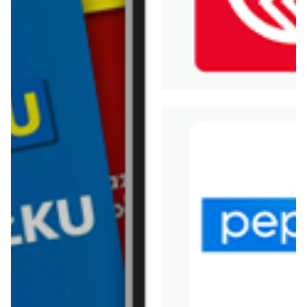
WIĘCEJ GAZETEK
HOME&YOU
ARCHIWALNA GAZETKA