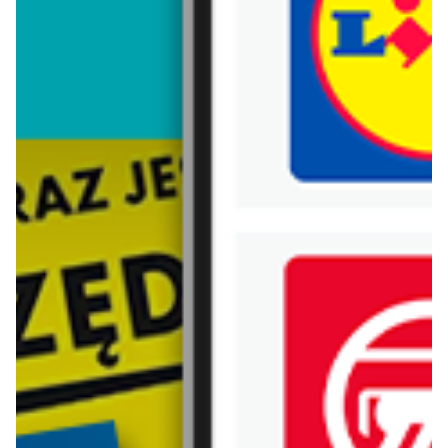
Trafiłeś na nieaktualną gazetkę
Zobacz aktualne gazetki Blix!
od dziś
aktualna
home&you
Jysk
Promocja druga rzecz -90%: produkty SALE
Wyprzedaż. Rabat do 70%