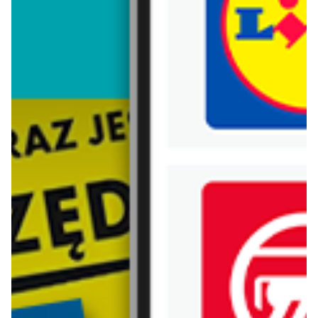
Trafiłeś na nieaktualną gazetkę
Zobacz aktualne gazetki Blix!
aktualna
ostatnie 24h
IKEA
Jysk
Zbieraj punkty i odbieraj nagrody w IKEA
Malbork: Wielkie Otwarcie JYSK! Już 30.07.2026!