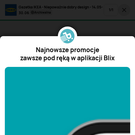
Gazetka IKEA - Niepoważnie dobry design - 14.05-
1
/
1
30.06
archiwalna
Najnowsze promocje
zawsze pod ręką w aplikacji Blix
"/>