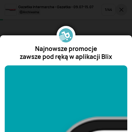
Gazetka Intermarche - Gazetka - 09.07-15.07
1
/
44
archiwalna
Najnowsze promocje
zawsze pod ręką w aplikacji Blix
"/>