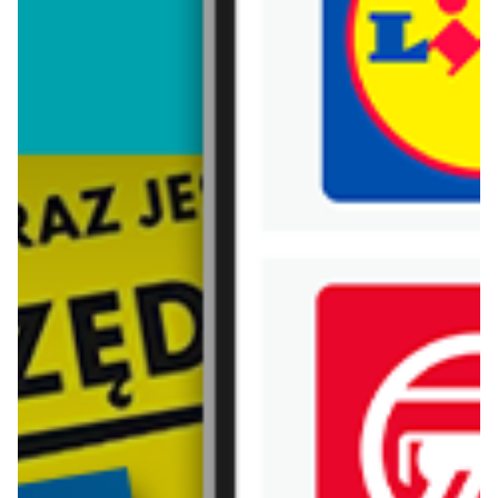
Trafiłeś na nieaktualną gazetkę
Zobacz aktualne gazetki Blix!
od dziś
już za 7 dni
Intermarche
Lidl
Intertani start tygodnia
Katalog