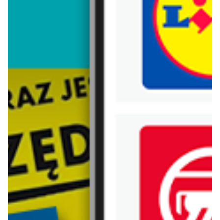
Trafiłeś na nieaktualną gazetkę
Zobacz aktualne gazetki Blix!
aktualna
aktualna
Jysk
Pepco
Wyprzedaż. Rabat do 70%
Zakupowe Inspiracje w Pepco