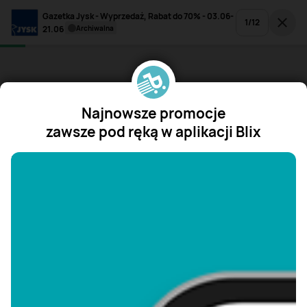
Gazetka Jysk - Wyprzedaż, Rabat do 70% - 03.06-
1
/
12
21.06
archiwalna
Najnowsze promocje
zawsze pod ręką w aplikacji Blix
"/>