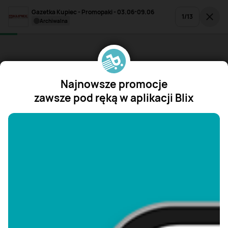
Gazetka Kupiec - Promopaki - 03.06-09.06
1
/
13
archiwalna
Najnowsze promocje
zawsze pod ręką w aplikacji Blix
"/>