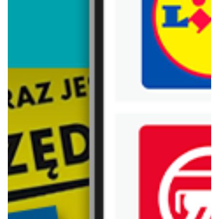
Trafiłeś na nieaktualną gazetkę
Zobacz aktualne gazetki Blix!
Zawartość dla osób
pełnoletnich
ODBLOKUJ
od dziś
aktualna
Kupiec
Lidl
Promopaki
Soplica - odkryj smaki lata w Lidlu