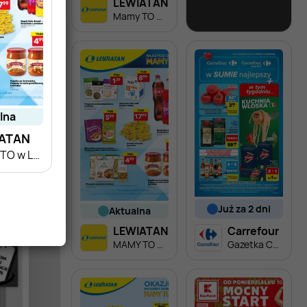
LEWIATAN
Lidl
Mamy TO w appce
Soplica - odkryj smaki lata w Lidlu
alna
ATAN
MAMY TO w Lewiatanie
już za 2 dni
aktualna
LEWIATAN
Carrefour
MAMY TO w Lewiatanie
Gazetka Carrefour od poniedziałku