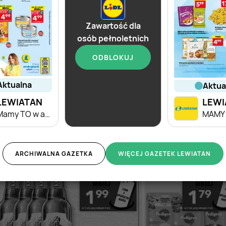
Zawartość dla
osób pełnoletnich
ODBLOKUJ
aktualna
od dziś
aktu
LEWIATAN
Lidl
LEWI
Mamy TO w appce
Soplica - odkryj smaki lata w Lidlu
ARCHIWALNA GAZETKA
WIĘCEJ GAZETEK LEWIATAN