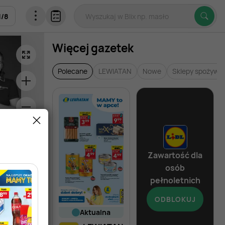
1
/
8
Więcej gazetek
Polecane
LEWIATAN
Nowe
Sklepy spożywc
Zawartość dla
osób
pełnoletnich
ODBLOKUJ
aktualna
od dziś