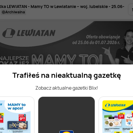
tka LEWIATAN - Mamy TO w Lewiatanie – woj. lubelskie - 25.06-
archiwalna
Trafiłeś na nieaktualną gazetkę
Zobacz aktualne gazetki Blix!