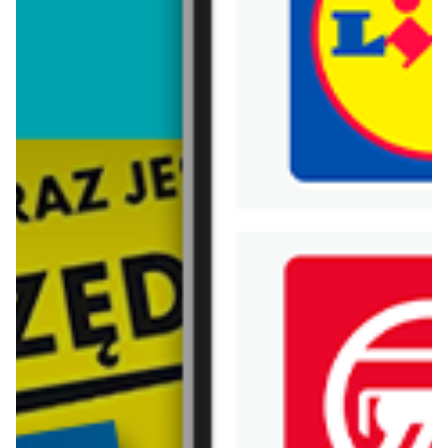
Trafiłeś na nieaktualną gazetkę
Zobacz aktualne gazetki Blix!
Zawartość dla osób
pełnoletnich
ODBLOKUJ
od dziś
ostatnie 24h
Market Point
Lidl
Ulotka weekendowa
Soplica - odkryj smaki lata w Lidlu