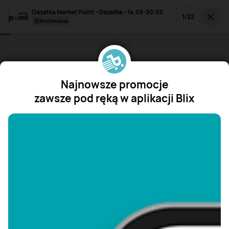
Gazetka Market Point - Gazetka - 14.05-30.05
1
/
22
archiwalna
Najnowsze promocje
zawsze pod ręką w aplikacji Blix
"/>