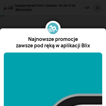
Gazetka Market Point - Gazetka - 03.06-17.06
1
/
21
archiwalna
Najnowsze promocje
zawsze pod ręką w aplikacji Blix
"/>