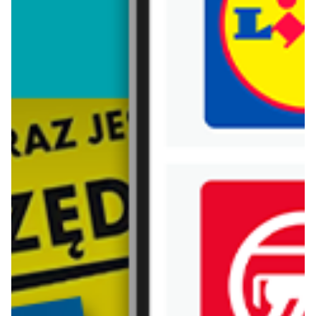
Trafiłeś na nieaktualną gazetkę
Zobacz aktualne gazetki Blix!
aktualna
aktualna
Market Point
Lidl
Ulotka weekendowa
Oferta od czwartku