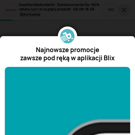
Gazetka Media Markt - Zestawomania! Do -80%
rabatu lub 1 zł za piąty produkt - 08.06-18.06
1
/
11
archiwalna
Najnowsze promocje
zawsze pod ręką w aplikacji Blix
"/>