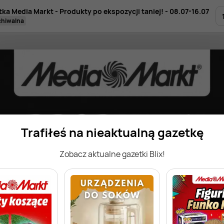
tka Media Markt - Produkty po ekspozycji taniej! - 08.07-16.07
rchiwalna
Trafiłeś na nieaktualną gazetkę
Zobacz aktualne gazetki Blix!