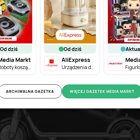
od dziś
od dziś
aktu
Media Markt
AliExpress
Medi
Roboty koszące
Urządzenia do soków
ARCHIWALNA GAZETKA
WIĘCEJ GAZETEK MEDIA MARKT