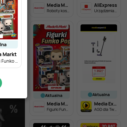
Media Markt
AliExpress
Roboty koszące
Urządzenia do soków
alna
a Markt
Figurki Funko Pop
aktualna
aktualna
Media Markt
Media Expert
Figurki Funko Pop
AGD dla Twojego domu