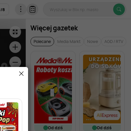
1
/
8
Więcej gazetek
Polecane
Media Markt
Nowe
AGD / RTV
od dziś
od dziś