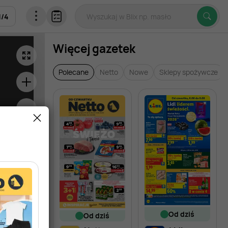
1
/
4
Więcej gazetek
Polecane
Netto
Nowe
Sklepy spożywcze
od dziś
od dziś