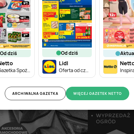
od dziś
od dziś
aktu
Netto
Lidl
Nett
Gazetka Spożywcza
Oferta od czwartku
ARCHIWALNA GAZETKA
WIĘCEJ GAZETEK NETTO