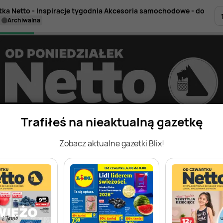
tka Netto - Inspiracje tygodnia Akcesoria samochodowe - do
archiwalna
Trafiłeś na nieaktualną gazetkę
Zobacz aktualne gazetki Blix!