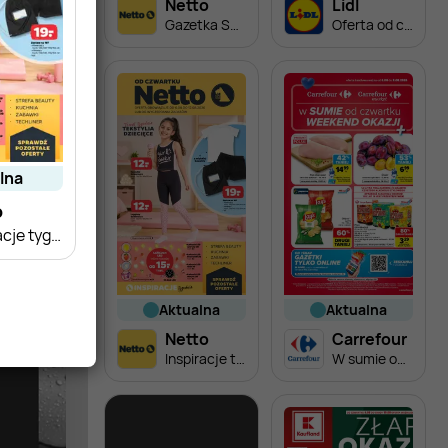
Netto
Lidl
Gazetka Spożywcza
Oferta od czwartku
alna
o
Inspiracje tygodnia Tekstylia dziecięce
aktualna
aktualna
Netto
Carrefour
Inspiracje tygodnia Tekstylia dziecięce
W sumie od czwartku weekend okazji