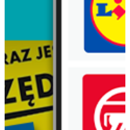
Trafiłeś na nieaktualną gazetkę
Zobacz aktualne gazetki Blix!
już za 1 dzień
aktualna
Odido
Lidl
Gazetka 05.08-18.08
Oferta od poniedziałku