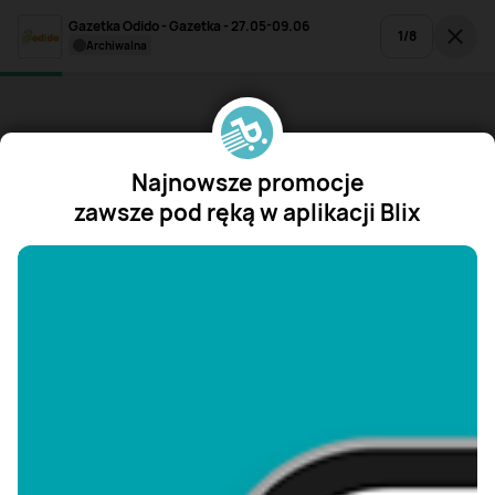
Gazetka Odido - Gazetka - 27.05-09.06
1
/
8
archiwalna
Najnowsze promocje
zawsze pod ręką w aplikacji Blix
"/>