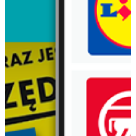
Trafiłeś na nieaktualną gazetkę
Zobacz aktualne gazetki Blix!
aktualna
aktualna
Pepco
Jysk
Zakupowe Inspiracje w Pepco
Wyprzedaż. Rabat do 70%