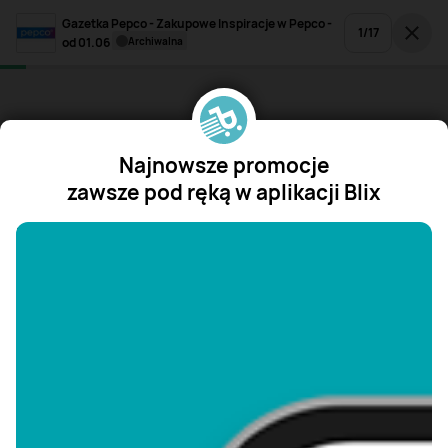
Gazetka Pepco - Zakupowe Inspiracje w Pepco -
1
/
17
od 01.06
archiwalna
Najnowsze promocje
zawsze pod ręką w aplikacji Blix
"/>