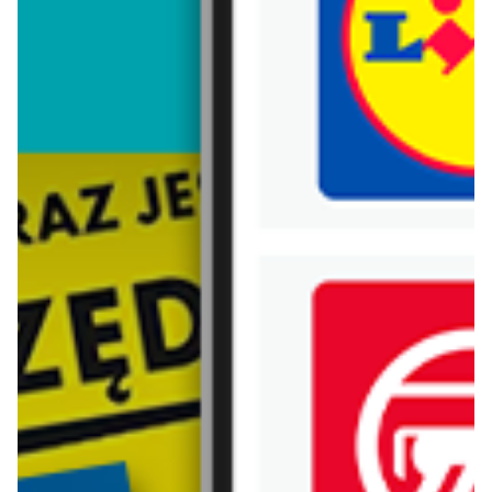
Trafiłeś na nieaktualną gazetkę
Zobacz aktualne gazetki Blix!
aktualna
aktualna
POLOmarket
Lidl
Super hity na weekend
Oferta od czwartku