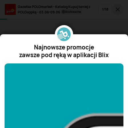
Gazetka POLOmarket - Katalog Kupuj taniej z
1
/
18
POLOappką - 03.06-09.06
archiwalna
Najnowsze promocje
zawsze pod ręką w aplikacji Blix
"/>