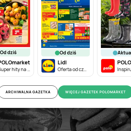
od dziś
od dziś
aktu
POLOmarket
Lidl
POLO
Super hity na weekend
Oferta od czwartku
ARCHIWALNA GAZETKA
WIĘCEJ GAZETEK POLOMARKET