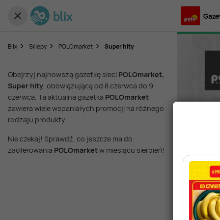
Gaze
Blix
Sklepy
POLOmarket
Super hity
Obejrzyj najnowszą gazetkę sieci
POLOmarket,
Super hity
, obowiązującą od 8 czerwca do 9
czerwca. Ta aktualna gazetka
POLOmarket
zawiera wiele wspaniałych promocji na różnego
rodzaju produkty.
Nie czekaj! Sprawdź, co jeszcze ma do
zaoferowania
POLOmarket
w miesiącu sierpień!