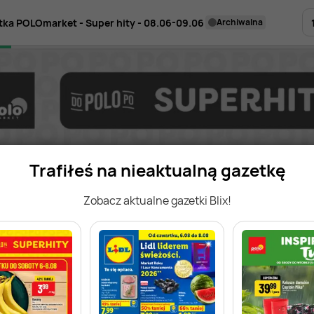
tka POLOmarket - Super hity - 08.06-09.06
archiwalna
Trafiłeś na nieaktualną gazetkę
Zobacz aktualne gazetki Blix!