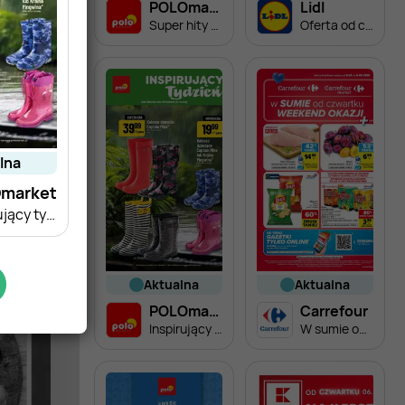
POLOmarket
Lidl
Super hity na weekend
Oferta od czwartku
alna
market
Inspirujący tydzień
aktualna
aktualna
POLOmarket
Carrefour
Inspirujący tydzień
W sumie od czwartku weekend okazji