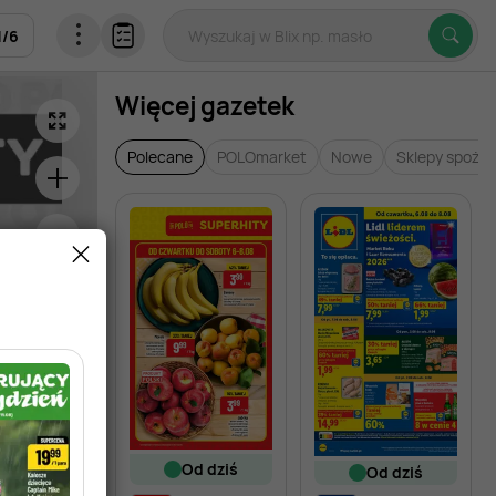
1
/
6
Więcej gazetek
Polecane
POLOmarket
Nowe
Sklepy spoży
od dziś
od dziś