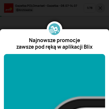
Gazetka POLOmarket - Gazetka - 08.07-14.07
1
/
78
archiwalna
Najnowsze promocje
zawsze pod ręką w aplikacji Blix
"/>