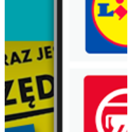
Trafiłeś na nieaktualną gazetkę
Zobacz aktualne gazetki Blix!
już za 1 dzień
aktualna
POLOmarket
Lidl
Inspirujący tydzień
Oferta od poniedziałku