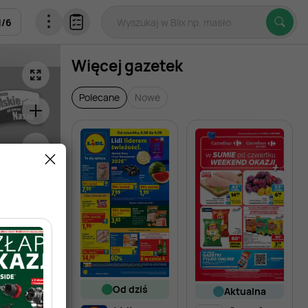
1
/
6
Więcej gazetek
Polecane
Nowe
od dziś
aktualna