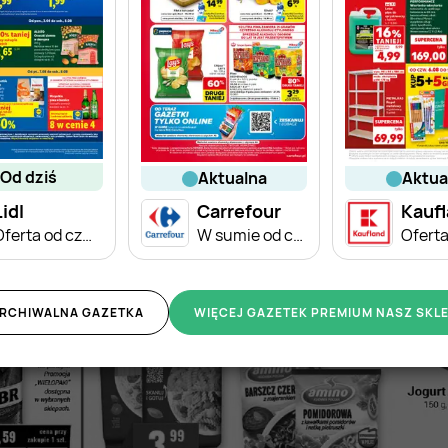
od dziś
aktualna
aktu
Lidl
Carrefour
Kauf
Oferta od czwartku
W sumie od czwartku weekend okazji
RCHIWALNA GAZETKA
WIĘCEJ GAZETEK PREMIUM NASZ SKL