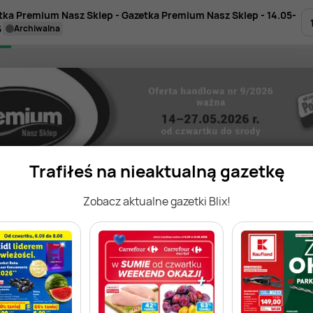
tka Premium Nasz Sklep - Gazetka Premium Nasz Sklep - 14.05-
5
archiwalna
Trafiłeś na nieaktualną gazetkę
Zobacz aktualne gazetki Blix!