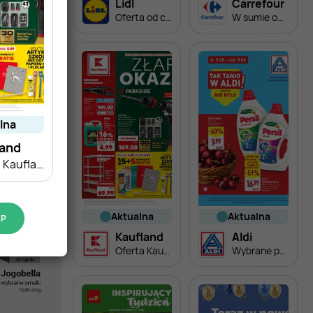
Lidl
Carrefour
Oferta od czwartku
W sumie od czwartku weekend okazji
alna
land
Oferta Kaufland - Non Food
aktualna
aktualna
EP
Kaufland
Aldi
Oferta Kaufland - Non Food
Wybrane produkty w super cenach Aldi!