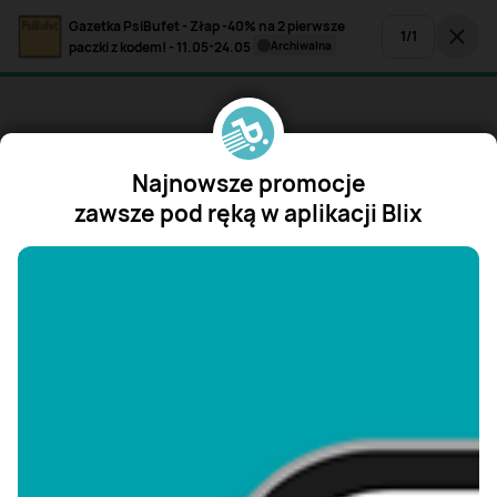
Gazetka PsiBufet - Złap -40% na 2 pierwsze
1
/
1
paczki z kodem! - 11.05-24.05
archiwalna
Najnowsze promocje
zawsze pod ręką w aplikacji Blix
"/>