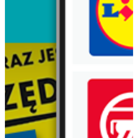
Trafiłeś na nieaktualną gazetkę
Zobacz aktualne gazetki Blix!
Zawartość dla osób
pełnoletnich
ODBLOKUJ
ostatnie 24h
od dziś
Lidl
Carrefour
Soplica - odkryj smaki lata w Lidlu
W sumie od czwartku weekend okazji