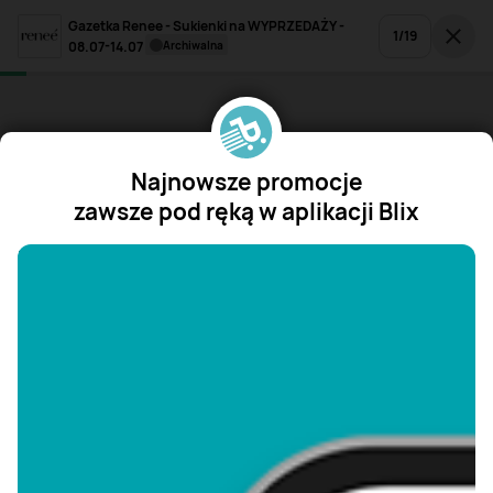
Gazetka Renee - Sukienki na WYPRZEDAŻY -
1
/
19
08.07-14.07
archiwalna
Najnowsze promocje
zawsze pod ręką w aplikacji Blix
"/>