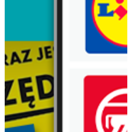
Trafiłeś na nieaktualną gazetkę
Zobacz aktualne gazetki Blix!
aktualna
aktualna
Renee
H&M
Jeansy damskie
NOWOŚCI - kolekcja męska