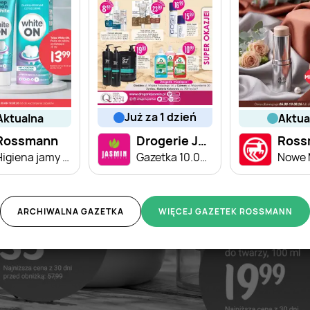
już za 1 dzień
aktualna
aktu
Rossmann
Drogerie Jasmin
Ross
Higiena jamy ustnej - super okazje!
Gazetka 10.08-31.08
ARCHIWALNA GAZETKA
WIĘCEJ GAZETEK ROSSMANN