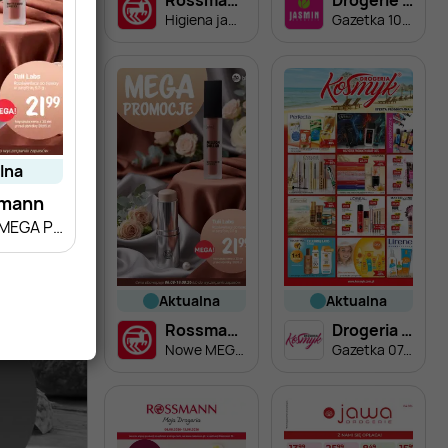
Rossmann
Drogerie Jasmin
Higiena jamy ustnej - super okazje!
Gazetka 10.08-31.08
alna
mann
Nowe MEGA PROMOCJE - od 6.08
aktualna
aktualna
Rossmann
Drogeria Kosmyk
Nowe MEGA PROMOCJE - od 6.08
Gazetka 07.08-31.08