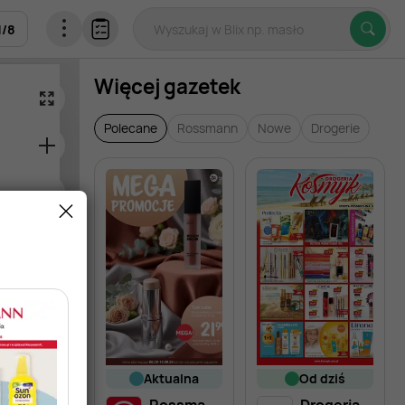
1
/
8
Więcej gazetek
Polecane
Rossmann
Nowe
Drogerie
aktualna
od dziś