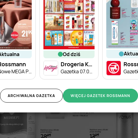
aktu
aktualna
od dziś
Rossmann
Drogeria Kosmyk
Ross
Nowe MEGA PROMOCJE - od 6.08
Gazetka 07.08-31.08
ARCHIWALNA GAZETKA
WIĘCEJ GAZETEK ROSSMANN