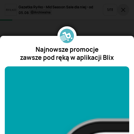
Gazetka Ryłko - Mid Season Sale dla niej - od
1
/
11
05.06
archiwalna
Najnowsze promocje
zawsze pod ręką w aplikacji Blix
"/>