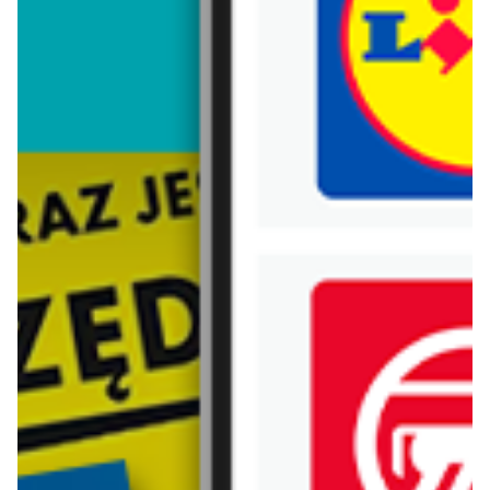
Trafiłeś na nieaktualną gazetkę
Zobacz aktualne gazetki Blix!
aktualna
aktualna
Ryłko
Ryłko
Nowa kolekcja męska
NOWA KOLEKCJA damska