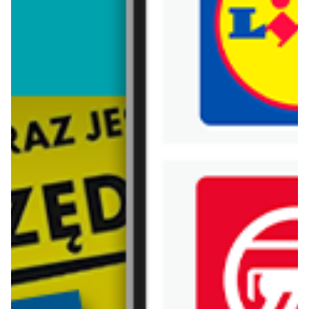
Trafiłeś na nieaktualną gazetkę
Zobacz aktualne gazetki Blix!
aktualna
aktualna
Smyk
4kidspoint
Nowości 2026
Back to School 2026