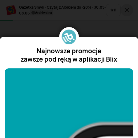
Gazetka Smyk - Czytaj z Albikiem do -20% - 30.05-
1
/
11
08.06
archiwalna
Najnowsze promocje
zawsze pod ręką w aplikacji Blix
"/>