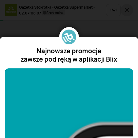
Gazetka Stokrotka - Gazetka Supermarket -
1
/
41
02.07-08.07
archiwalna
Najnowsze promocje
zawsze pod ręką w aplikacji Blix
"/>