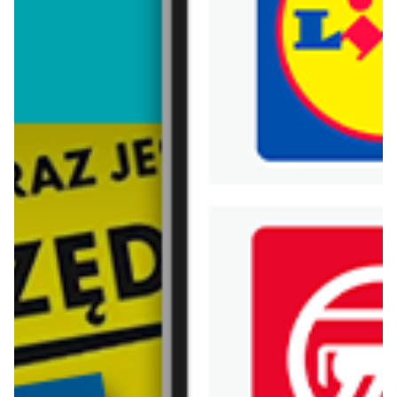
Trafiłeś na nieaktualną gazetkę
Zobacz aktualne gazetki Blix!
od dziś
aktualna
Stokrotka
Lidl
Kuchnia Iberyjska
Oferta od czwartku