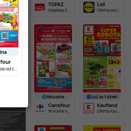
TOPAZ
Lidl
Gazetka 06.08-12.08
Oferta od czwartku
alna
four
W sumie od czwartku weekend okazji
aktualna
już za 1 dzień
Carrefour
Kaufland
W sumie od czwartku weekend okazji
Oferta Kaufland - SUPER SOBOTA