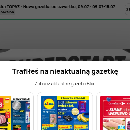
tka TOPAZ - Nowa gazetka od czwartku, 09.07 - 09.07-15.07
3
rchiwalna
Trafiłeś na nieaktualną gazetkę
Zobacz aktualne gazetki Blix!