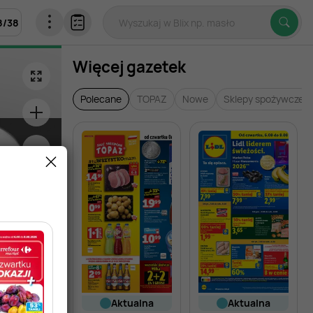
8
/
38
Więcej gazetek
Polecane
TOPAZ
Nowe
Sklepy spożywcze
Zobacz inne ga
aktualna
aktualna