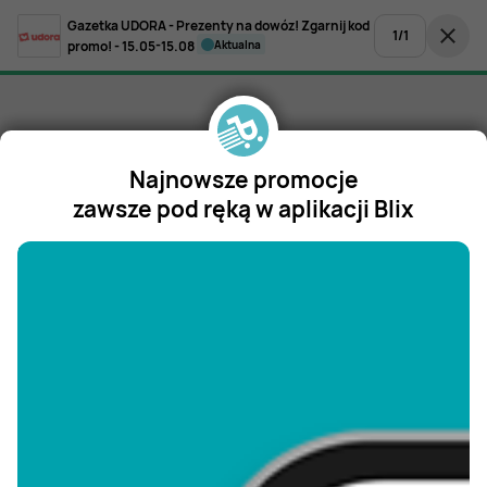
Gazetka UDORA - Prezenty na dowóz! Zgarnij kod
1
/
1
promo! - 15.05-15.08
aktualna
Najnowsze promocje
zawsze pod ręką w aplikacji Blix
"/>