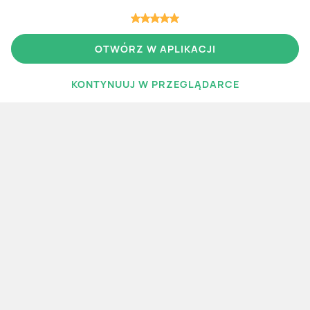
OTWÓRZ W APLIKACJI
Więcej gazetek
KONTYNUUJ W PRZEGLĄDARCE
WIĘCEJ GAZETEK
Polecane
Nowe
aktualna
aktualna
Lidl
Carrefour