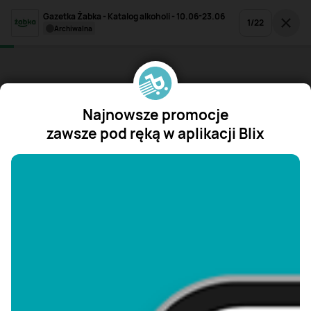
Gazetka Żabka - Katalog alkoholi - 10.06-23.06
1
/
22
archiwalna
Najnowsze promocje
zawsze pod ręką w aplikacji Blix
"/>