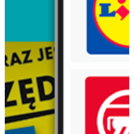
Trafiłeś na nieaktualną gazetkę
Zobacz aktualne gazetki Blix!
Zawartość dla osób
Zawartość dla osób
pełnoletnich
pełnoletnich
ODBLOKUJ
ODBLOKUJ
od dziś
od dziś
Żabka
Lidl
Soplica - odkryj smaki lata w Żabce
Soplica - odkryj smaki lata w Lidlu