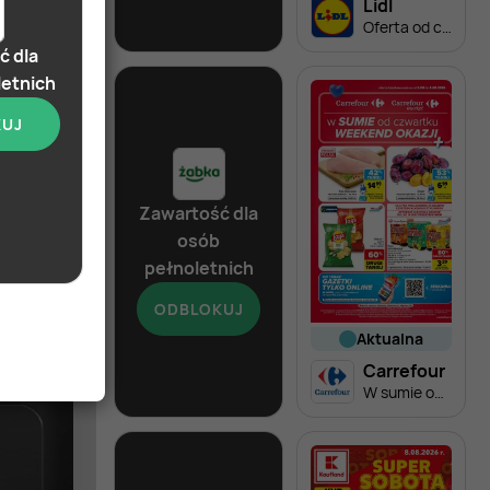
Żabka
Lidl
Katalog win
Oferta od czwartku
ć dla
letnich
KUJ
alna
Zawartość dla
a
osób
Katalog alkoholi
pełnoletnich
ODBLOKUJ
aktualna
aktualna
Żabka
Carrefour
Katalog alkoholi
W sumie od czwartku weekend okazji