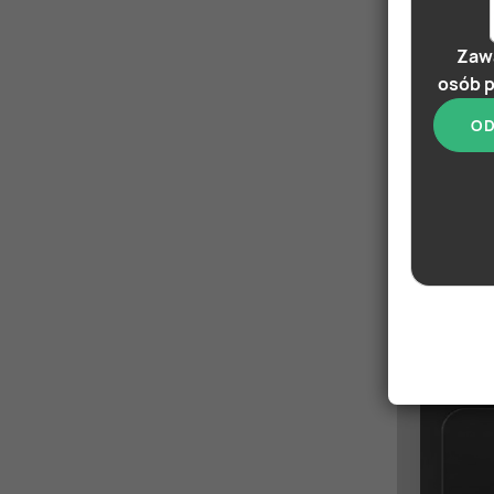
Zawa
osób p
OD