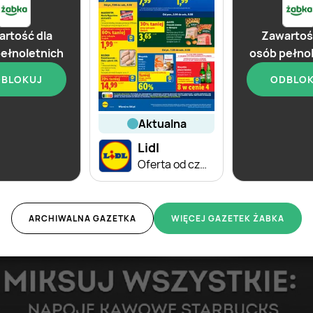
rtość dla
Zawartoś
ełnoletnich
osób pełno
BLOKUJ
ODBLO
aktualna
aktualna
aktu
Żabka
Lidl
Żabk
Katalog win
Oferta od czwartku
ARCHIWALNA GAZETKA
WIĘCEJ GAZETEK ŻABKA