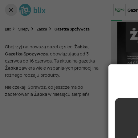
Gaze
Blix
Sklepy
Żabka
Gazetka Spożywcza
Obejrzyj najnowszą gazetkę sieci
Żabka,
Gazetka Spożywcza
, obowiązującą od 3
czerwca do 16 czerwca. Ta aktualna gazetka
Żabka
zawiera wiele wspaniałych promocji na
różnego rodzaju produkty.
Nie czekaj! Sprawdź, co jeszcze ma do
zaoferowania
Żabka
w miesiącu sierpień!