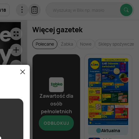
/
18
Więcej gazetek
Polecane
Żabka
Nowe
Sklepy spożywcze
Zawartość dla
osób
pełnoletnich
ODBLOKUJ
aktualna
aktualna