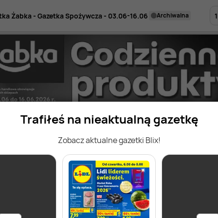
1
tka Żabka - Gazetka Spożywcza - 03.06-16.06
archiwalna
Trafiłeś na nieaktualną gazetkę
Zobacz aktualne gazetki Blix!