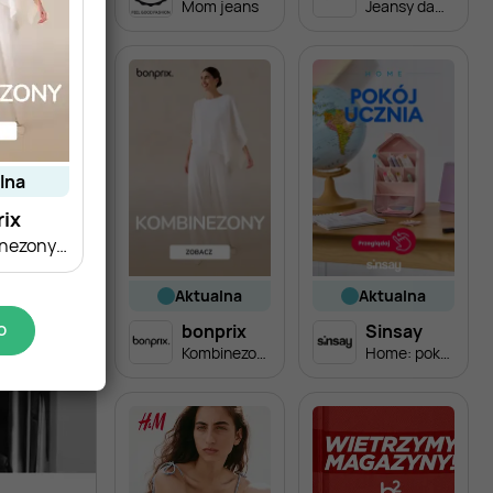
Mom jeans
Jeansy damskie
alna
rix
Kombinezony damskie
aktualna
aktualna
bonprix
Sinsay
O
Kombinezony damskie
Home: pokój ucznia