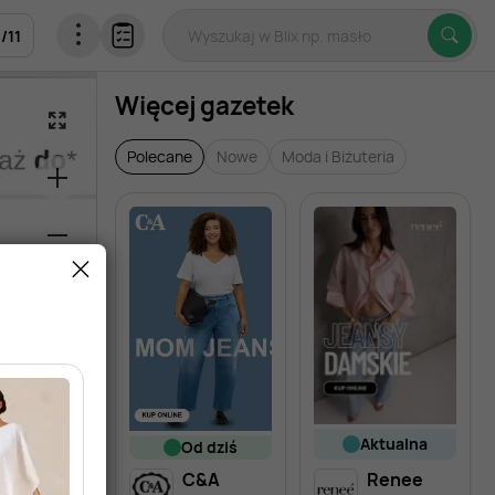
1
/
11
Więcej gazetek
Polecane
Nowe
Moda i Biżuteria
aktualna
od dziś
C&A
Renee