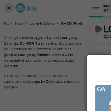
Gaze
a
D
o -82% Stradivarius
Blix
Sklepy
Lounge by Zalando
Obejrzyj najnowszą gazetkę sieci
Lounge by
Zalando, Do -82% Stradivarius
, obowiązującą
od 12 czerwca do 15 czerwca. Ta aktualna
gazetka
Lounge by Zalando
zawiera wiele
wspaniałych promocji na różnego rodzaju
produkty.
Nie czekaj! Sprawdź, co jeszcze ma do
zaoferowania
Lounge by Zalando
w miesiącu
sierpień!