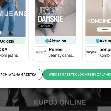
aktualna
aktu
od dziś
C&A
Renee
bonp
Mom jeans
Jeansy damskie
ARCHIWALNA GAZETKA
WIĘCEJ GAZETEK LOUNGE BY ZALAND