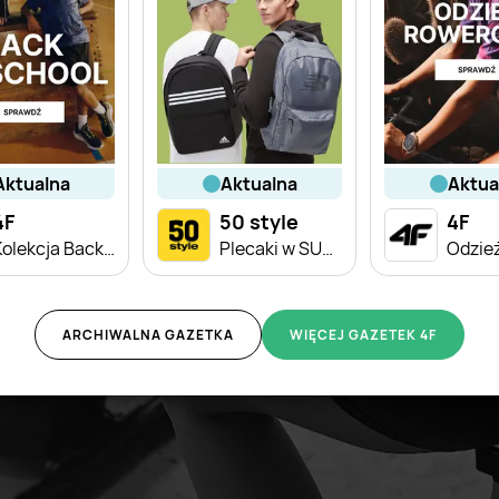
aktualna
aktualna
aktu
4F
50 style
4F
Kolekcja Back to School dla dzieci
Plecaki w SUPER cenach!
ARCHIWALNA GAZETKA
WIĘCEJ GAZETEK 4F