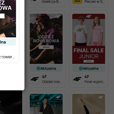
Kolekcja Back to School dla dzieci
Plecaki w SUPER cenach!
alna
Odzież rowerowa w super cenach!
aktualna
aktualna
4F
4F
Odzież rowerowa w super cenach!
Finał wyprzedaży - odzież dziecięca