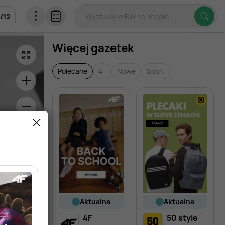
/
12
Więcej gazetek
Polecane
4F
Nowe
Sport
aktualna
aktualna
4F
50 style