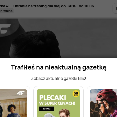
ka 4F - Ubrania na trening dla niej do -30% - od 10.06
1
rchiwalna
Trafiłeś na nieaktualną gazetkę
Zobacz aktualne gazetki Blix!