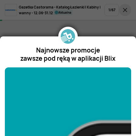
Gazetka Castorama - Katalog Łazienki | Kabiny i
1
/
67
wanny - 12.06-31.12
aktualna
Najnowsze promocje
zawsze pod ręką w aplikacji Blix
"/>