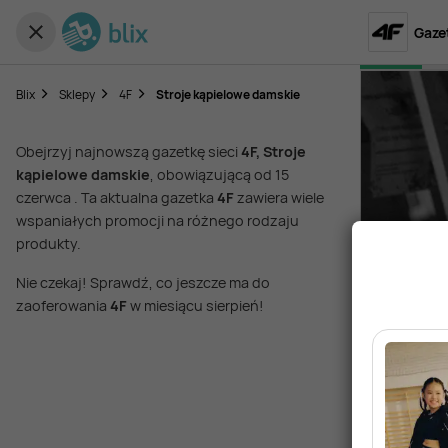
Gaze
Blix
Sklepy
4F
Stroje kąpielowe damskie
Obejrzyj najnowszą gazetkę sieci
4F, Stroje
kąpielowe damskie
, obowiązującą od 15
czerwca . Ta aktualna gazetka
4F
zawiera wiele
wspaniałych promocji na różnego rodzaju
produkty.
Nie czekaj! Sprawdź, co jeszcze ma do
zaoferowania
4F
w miesiącu sierpień!