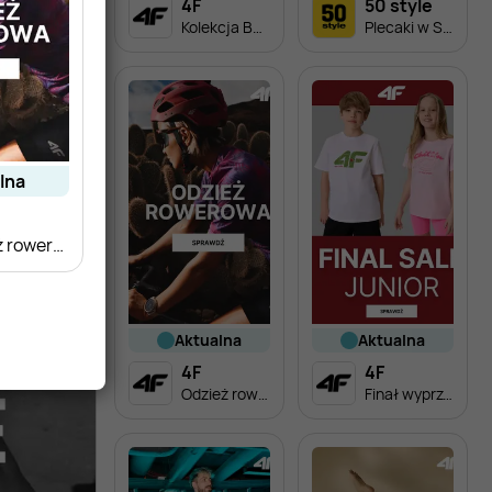
4F
50 style
Kolekcja Back to School dla dzieci
Plecaki w SUPER cenach!
alna
Odzież rowerowa w super cenach!
aktualna
aktualna
4F
4F
Odzież rowerowa w super cenach!
Finał wyprzedaży - odzież dziecięca