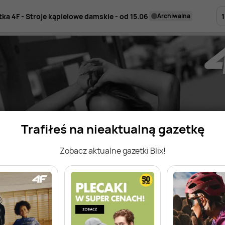
1
tka 4F - Stroje kąpielowe damskie - od 15.06
archiwalna
Trafiłeś na nieaktualną gazetkę
Zobacz aktualne gazetki Blix!