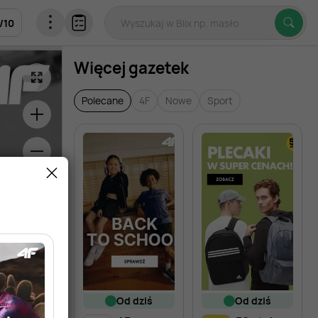
/
10
Więcej gazetek
Polecane
4F
Nowe
Sport
od dziś
od dziś