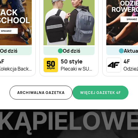
od dziś
od dziś
aktu
4F
50 style
4F
Kolekcja Back to School dla dzieci
Plecaki w SUPER cenach!
ARCHIWALNA GAZETKA
WIĘCEJ GAZETEK 4F