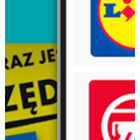
Trafiłeś na nieaktualną gazetkę
Zobacz aktualne gazetki Blix!
aktualna
aktualna
Biedronka
Lidl
Nowości w Biedronce!
Oferta od czwartku