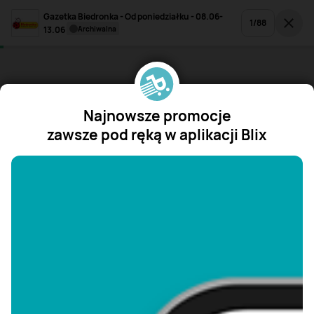
Gazetka Biedronka - Od poniedziałku - 08.06-
1
/
88
13.06
archiwalna
Najnowsze promocje
zawsze pod ręką w aplikacji Blix
"/>