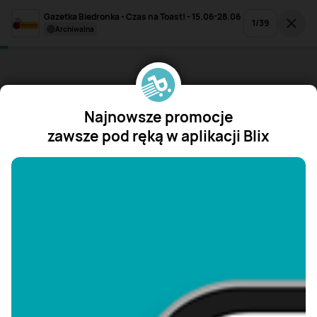
Gazetka Biedronka - Czas na Toast! - 15.06-28.06
1
/
39
archiwalna
Najnowsze promocje
zawsze pod ręką w aplikacji Blix
"/>