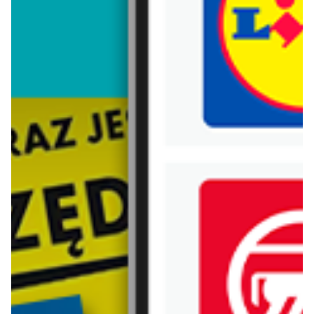
Trafiłeś na nieaktualną gazetkę
Zobacz aktualne gazetki Blix!
Zawartość dla osób
pełnoletnich
ODBLOKUJ
już za 7 dni
od dziś
Biedronka
Lidl
Czas na Toast!
Katalog