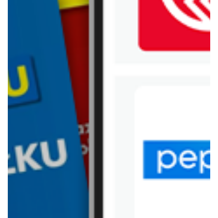
WIĘCEJ GAZETEK
BIEDRONKA
ARCHIWALNA GAZETKA