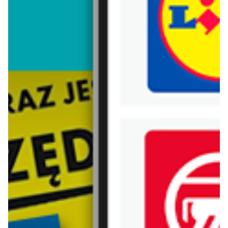
Trafiłeś na nieaktualną gazetkę
Zobacz aktualne gazetki Blix!
od dziś
od dziś
Biedronka
Lidl
Nowości w Biedronce!
Oferta od czwartku