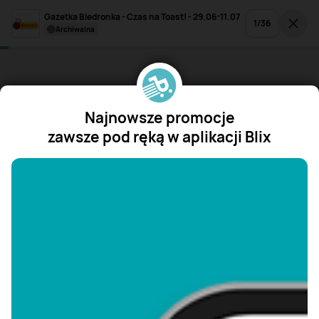
Gazetka Biedronka - Czas na Toast! - 29.06-11.07
1
/
36
archiwalna
Najnowsze promocje
zawsze pod ręką w aplikacji Blix
"/>