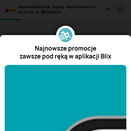
Gazetka Biedronka - Soplica - kup w Biedronce -
1
/
6
02.07-05.07
archiwalna
Najnowsze promocje
zawsze pod ręką w aplikacji Blix
"/>