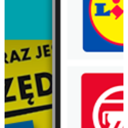
Trafiłeś na nieaktualną gazetkę
Zobacz aktualne gazetki Blix!
już za 1 dzień
już za 1 dzień
Biedronka
Lidl
Od poniedziałku, Z ladą tradycyjną
Oferta od poniedziałku