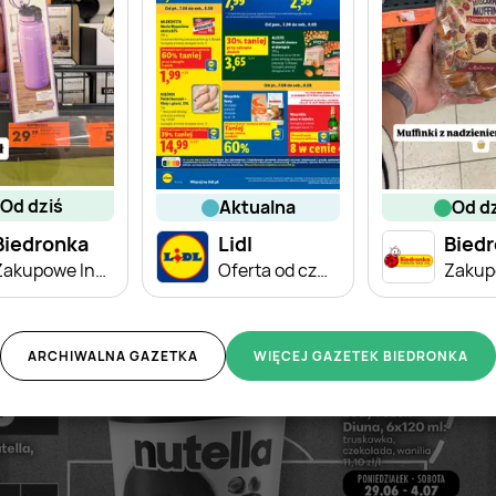
od dziś
aktualna
od d
Biedronka
Lidl
Bied
Zakupowe Inspiracje - produkty do domu i dodatki modowe
Oferta od czwartku
ARCHIWALNA GAZETKA
WIĘCEJ GAZETEK BIEDRONKA