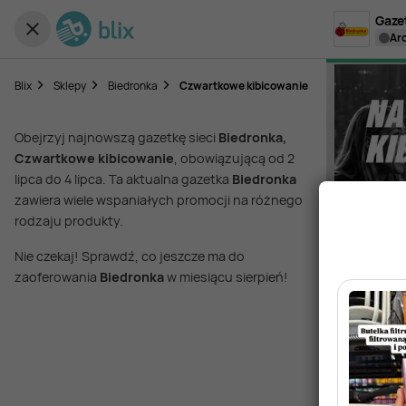
Gaze
a
Blix
Sklepy
Biedronka
Czwartkowe kibicowanie
Obejrzyj najnowszą gazetkę sieci
Biedronka,
Czwartkowe kibicowanie
, obowiązującą od 2
lipca do 4 lipca. Ta aktualna gazetka
Biedronka
zawiera wiele wspaniałych promocji na różnego
rodzaju produkty.
Nie czekaj! Sprawdź, co jeszcze ma do
zaoferowania
Biedronka
w miesiącu sierpień!