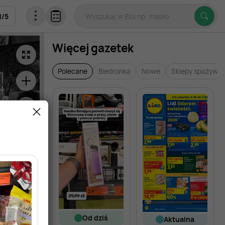
1
/
5
Więcej gazetek
Polecane
Biedronka
Nowe
Sklepy spożywc
od dziś
aktualna