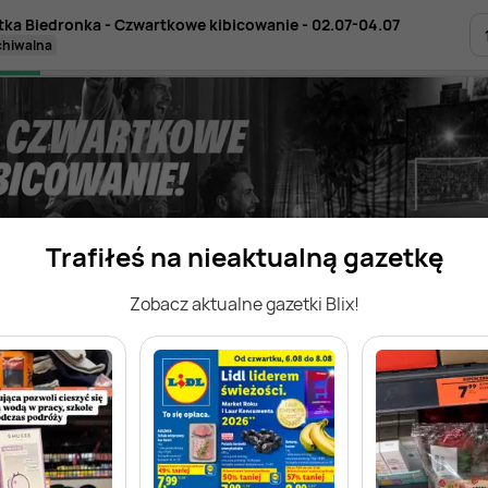
tka Biedronka - Czwartkowe kibicowanie - 02.07-04.07
rchiwalna
Trafiłeś na nieaktualną gazetkę
Zobacz aktualne gazetki Blix!