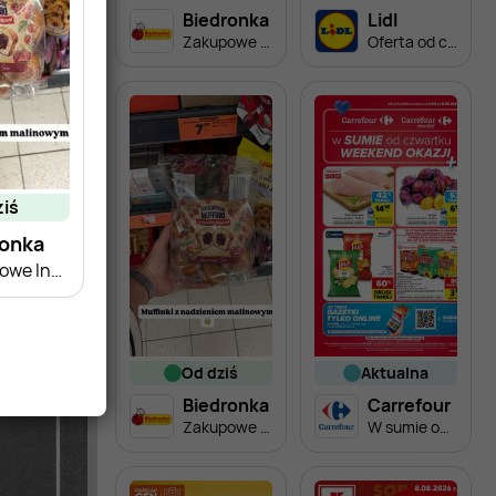
Biedronka
Lidl
Zakupowe Inspiracje - produkty do domu i dodatki modowe
Oferta od czwartku
ziś
ronka
Zakupowe Inspiracje w Biedronce
od dziś
aktualna
Biedronka
Carrefour
Zakupowe Inspiracje w Biedronce
W sumie od czwartku weekend okazji