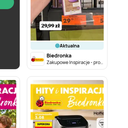
aktualna
Biedronka
Soplica - odkryj smaki lata w Biedronce
Zakupowe Inspiracje - produkty do domu i dodatki modowe