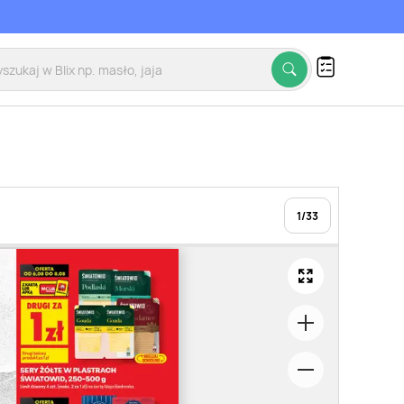
1
/
33