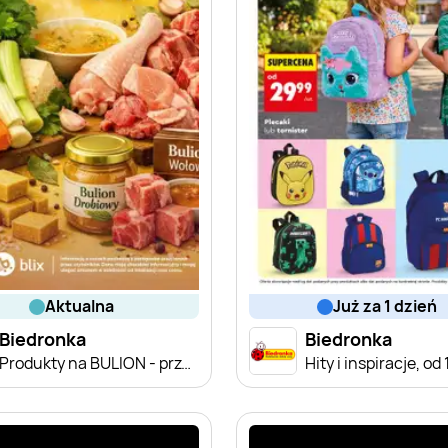
aktualna
już za 1 dzień
Biedronka
Biedronka
Produkty na BULION - przegląd cen
Hity i inspiracje, od