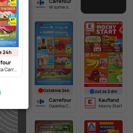
Carrefour
Lidl
W sumie od czwartku weekend okazji
Soplica - odkryj smaki lata w Lidlu
ie 24h
four
Gazetka Carrefour od poniedziałku
ostatnie 24h
już za 2 dni
Carrefour
Kaufland
Gazetka Carrefour od poniedziałku
Mocny Start