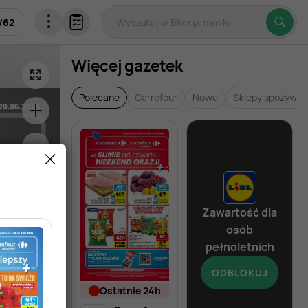
/
62
Więcej gazetek
Polecane
Carrefour
Nowe
Sklepy spożywcz
Zawartość dla
osób
pełnoletnich
ODBLOKUJ
ostatnie 24h
od dziś