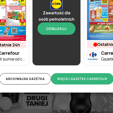
Zawartość dla
osób pełnoletnich
ODBLOKUJ
ostatn
statnie 24h
od dziś
Carrefour
Lidl
Carre
W sumie od czwartku weekend okazji
Soplica - odkryj smaki lata w Lidlu
ARCHIWALNA GAZETKA
WIĘCEJ GAZETEK CARREFOUR