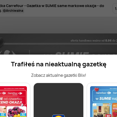
tka Carrefour - Gazetka w SUMIE same markowe okazje - do
1
6
archiwalna
Trafiłeś na nieaktualną gazetkę
Zobacz aktualne gazetki Blix!