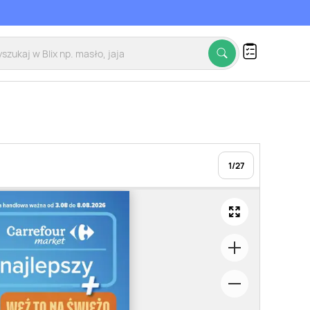
1
/
27