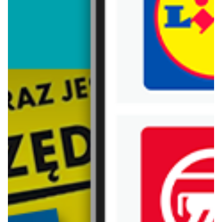
Trafiłeś na nieaktualną gazetkę
Zobacz aktualne gazetki Blix!
aktualna
aktualna
Carrefour
Lidl
W sumie od czwartku weekend okazji
Oferta od czwartku