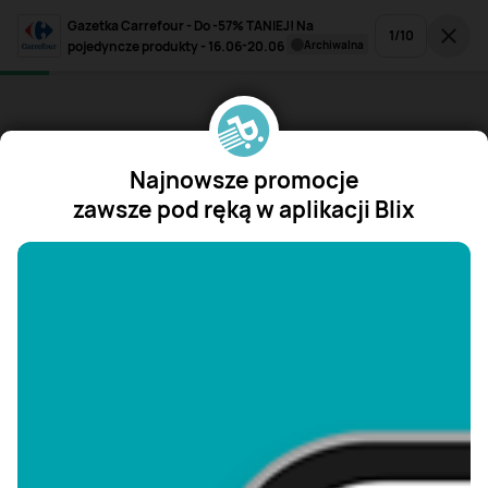
Gazetka Carrefour - Do -57% TANIEJ! Na
1
/
10
pojedyncze produkty - 16.06-20.06
archiwalna
Najnowsze promocje
zawsze pod ręką w aplikacji Blix
"/>