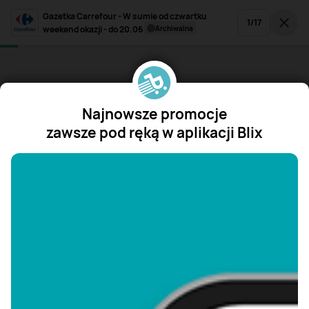
Gazetka Carrefour - W sumie od czwartku
1
/
17
weekend okazji - do 20.06
archiwalna
Najnowsze promocje
zawsze pod ręką w aplikacji Blix
"/>