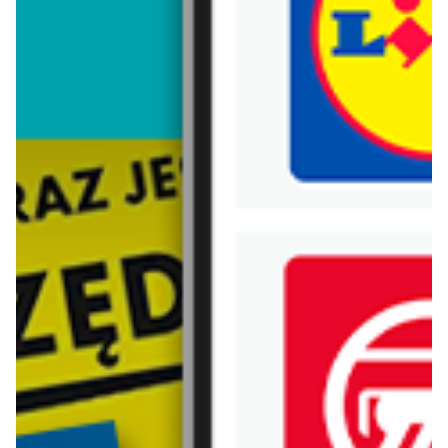
Trafiłeś na nieaktualną gazetkę
Zobacz aktualne gazetki Blix!
aktualna
aktualna
Carrefour
Lidl
W sumie od czwartku weekend okazji
Oferta od czwartku