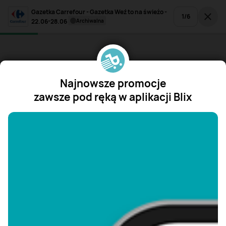
Gazetka Carrefour - Gazetka Weź to na świeżo -
1
/
6
22.06-28.06
archiwalna
Najnowsze promocje
zawsze pod ręką w aplikacji Blix
"/>