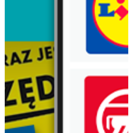
Trafiłeś na nieaktualną gazetkę
Zobacz aktualne gazetki Blix!
już za 1 dzień
aktualna
Carrefour
Lidl
Gazetka Carrefour od poniedziałku
Oferta od poniedziałku