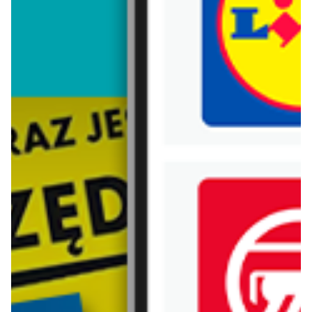
Trafiłeś na nieaktualną gazetkę
Zobacz aktualne gazetki Blix!
już za 1 dzień
aktualna
Carrefour
Lidl
Gazetka Carrefour od poniedziałku
Oferta od poniedziałku