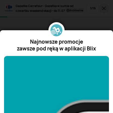
Gazetka Carrefour - Gazetka w sumie od
1
/
16
czwartku weekend okazji - do 11.07
archiwalna
Najnowsze promocje
zawsze pod ręką w aplikacji Blix
"/>