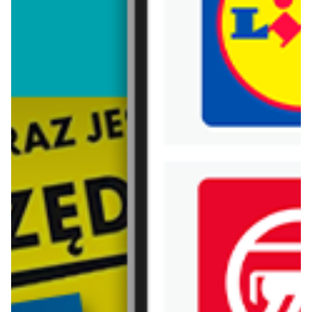
Trafiłeś na nieaktualną gazetkę
Zobacz aktualne gazetki Blix!
aktualna
aktualna
Castorama
Jula
Najlepsze oferty
Gazetka 06.08-02.09