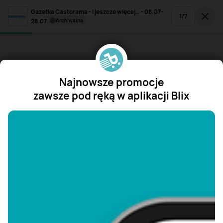
Gazetka Castorama - I jeszcze więcej… - 08.07-
1
/
7
28.07
archiwalna
Najnowsze promocje
zawsze pod ręką w aplikacji Blix
"/>